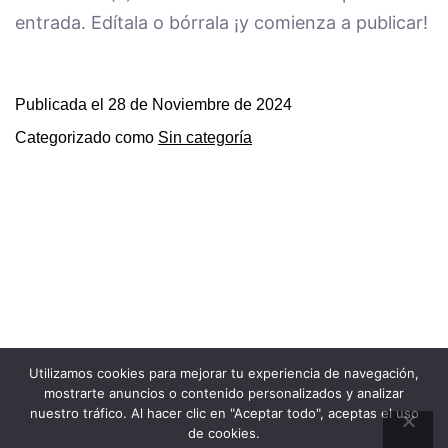
entrada. Edítala o bórrala ¡y comienza a publicar!
Publicada el
28 de Noviembre de 2024
Categorizado como
Sin categoría
Utilizamos cookies para mejorar tu experiencia de navegación,
mostrarte anuncios o contenido personalizados y analizar
nuestro tráfico. Al hacer clic en "Aceptar todo", aceptas el uso
de cookies.