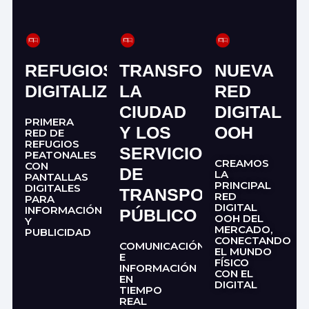
REFUGIOS
TRANSFORMAMOS
NUEVA
DIGITALIZADOS
LA
RED
CIUDAD
DIGITAL
PRIMERA
Y LOS
OOH
RED DE
REFUGIOS
SERVICIOS
PEATONALES
CREAMOS
CON
DE
LA
PANTALLAS
PRINCIPAL
DIGITALES
TRANSPORTE
RED
PARA
DIGITAL
INFORMACIÓN
PÚBLICO
OOH DEL
Y
MERCADO,
PUBLICIDAD
CONECTANDO
COMUNICACIÓN
EL MUNDO
E
FÍSICO
INFORMACIÓN
CON EL
EN
DIGITAL
TIEMPO
REAL