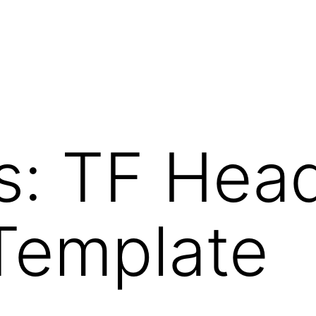
s:
TF Head
Template